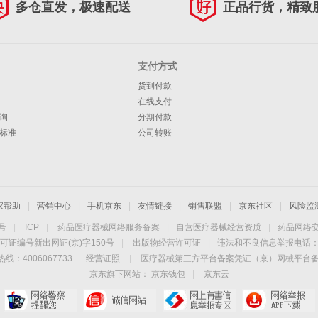
多仓直发，极速配送
正品行货，精致
支付方式
货到付款
在线支付
询
分期付款
标准
公司转账
家帮助
|
营销中心
|
手机京东
|
友情链接
|
销售联盟
|
京东社区
|
风险监
4号
|
ICP
|
药品医疗器械网络服务备案
|
自营医疗器械经营资质
|
药品网络
可证编号新出网证(京)字150号
|
出版物经营许可证
|
违法和不良信息举报电话：40
线：4006067733
经营证照
|
医疗器械第三方平台备案凭证（京）网械平台备字（
京东旗下网站：
京东钱包
|
京东云