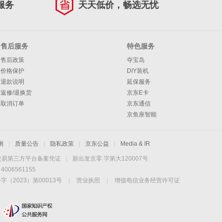
服务
天天低价，畅选无忧
售后服务
特色服务
售后政策
夺宝岛
价格保护
DIY装机
退款说明
延保服务
返修/退换货
京东E卡
取消订单
京东通信
京鱼座智能
测
|
质量公告
|
隐私政策
|
京东公益
|
Media & IR
交易第三方平台备案凭证
|
新出发京零 字第大120007号
06561155
2023）第00013号
|
营业执照
|
增值电信业务经营许可证