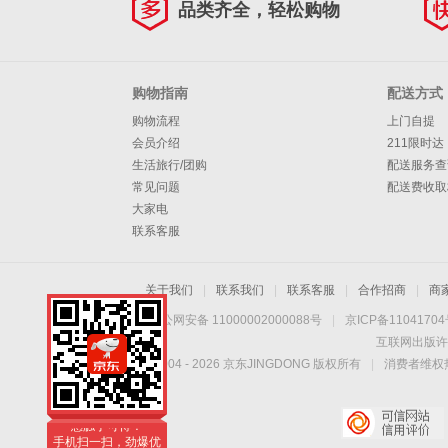
品类齐全，轻松购物
购物指南
配送方式
购物流程
上门自提
会员介绍
211限时达
生活旅行/团购
配送服务查
常见问题
配送费收取
大家电
联系客服
关于我们
|
联系我们
|
联系客服
|
合作招商
|
商
京公网安备 11000002000088号
|
京ICP备1104170
互联网出版许
Copyright © 2004 -
2026
京东JINGDONG 版权所有
|
消费者维权热
手机扫一扫，劲爆优
惠触手可得！
手机扫一扫，劲爆优