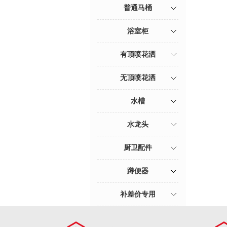
普通马桶
浴室柜
有顶喷花洒
无顶喷花洒
水槽
水龙头
厨卫配件
蹲便器
补差价专用